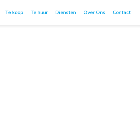
Te koop
Te huur
Diensten
Over Ons
Contact