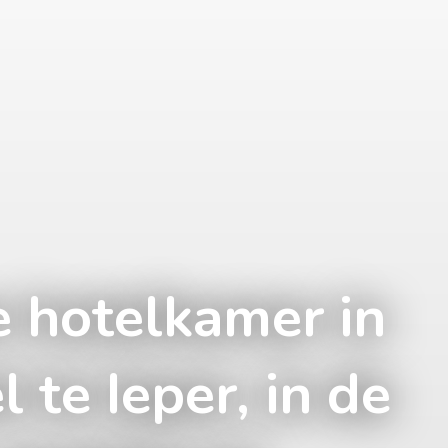
e hotelkamer in
 te Ieper, in de