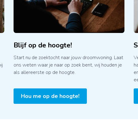
Blijf op de hoogte!
S
Start nu de zoektocht naar jouw droomwoning. Laat
V
ons weten waar je naar op zoek bent, wij houden je
ij
ha
als allereerste op de hoogte.
en
ee
Hou me op de hoogte!