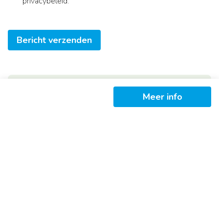
privacybeleid
.
Bericht verzenden
Meer info
Ontvang als eerste het nieuwste
aanbod in je mailbox
Schrijf je in